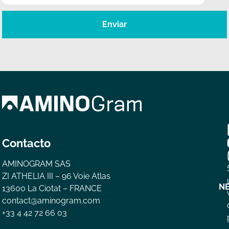
Enviar
Contacto
AMINOGRAM SAS
ZI ATHELIA III – 96 Voie Atlas
N
13600 La Ciotat – FRANCE
contact@aminogram.com
+33 4 42 72 66 03