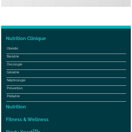
Nutrition Clinique
Obésité
Bariatrie
Oncologie
Gériatrie
Néphrologie
Prévention
Pédiatrie
Nutrition
Fitness & Wellness
ZM