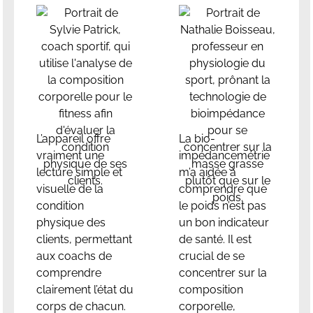
L’appareil offre
La bio-
vraiment une
impédancemétrie
lecture simple et
m’a aidée à
visuelle de la
comprendre que
condition
le poids n’est pas
physique des
un bon indicateur
clients, permettant
de santé. Il est
aux coachs de
crucial de se
comprendre
concentrer sur la
clairement l’état du
composition
corps de chacun.
corporelle,