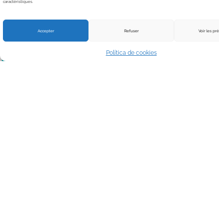
caractéristiques.
Click to accept márketing cookies and enable this content
Accepter
Refuser
Voir les pr
Política de cookies
Enviar
Contacto
AMINOGRAM SAS
ZI ATHELIA III – 96 Voie Atlas