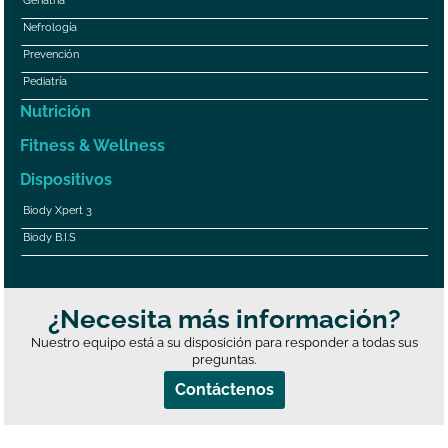
Geriatría
Nefrología
Prevención
Pediatría
Nutrición
Fitness & Wellness
Dispositivos
Biody Xpert 3
Biody B.I.S
¿Necesita más información?
Nuestro equipo está a su disposición para responder a todas sus
preguntas.
Contáctenos