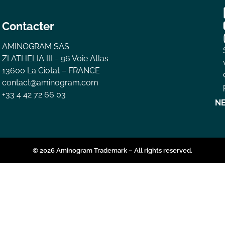
Contacter
AMINOGRAM SAS
ZI ATHELIA III – 96 Voie Atlas
13600 La Ciotat – FRANCE
contact@aminogram.com
+33 4 42 72 66 03
N
© 2026 Aminogram Trademark – All rights reserved.