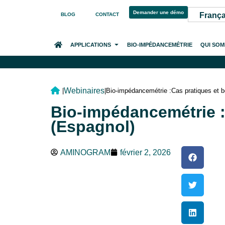
Demander une démo
França
BLOG
CONTACT
ACCUEIL
APPLICATIONS
BIO-IMPÉDANCEMÉTRIE
QUI SO
Webinaires
|
|
Bio-impédancemétrie :Cas pratiques et bo
Bio-impédancemétrie :C
(Espagnol)
AMINOGRAM
février 2, 2026