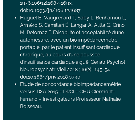
1976;106(12):1687-1693.
doi:10.1093/jn/106.12.1687
Huguel B, Vaugrenard T, Saby L, Benhamou L,
Arméro S, Camilleri É, Langar A, Alitta Q, Grino
M, Retornaz F. Faisabilité et acceptabilité d’une
automesure, avec un bio impédancemètre
portable, par le patient insuffisant cardiaque
chronique, au cours d’une poussée
d’insuffisance cardiaque aiguë. Geriatr Psychol
Neuropsychiatr Vieil 2018 ; 16(2) : 145-54
doi:10.1684/pnv.2018.0730.
Etude de concordance bioimpédancemétrie
versus DXA 2015 – DRCI – CHU Clermont-
Ferrand – Investigateurs Professeur Nathalie
Boisseau.