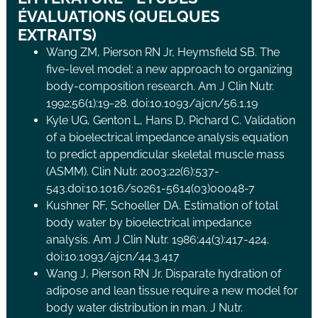
ÉVALUATIONS (QUELQUES
EXTRAITS)
Wang ZM, Pierson RN Jr, Heymsfield SB. The
five-level model: a new approach to organizing
body-composition research. Am J Clin Nutr.
1992;56(1):19-28. doi:10.1093/ajcn/56.1.19
Kyle UG, Genton L, Hans D, Pichard C. Validation
of a bioelectrical impedance analysis equation
to predict appendicular skeletal muscle mass
(ASMM). Clin Nutr. 2003;22(6):537-
543.doi:10.1016/s0261-5614(03)00048-7
Kushner RF, Schoeller DA. Estimation of total
body water by bioelectrical impedance
analysis. Am J Clin Nutr. 1986;44(3):417-424.
doi:10.1093/ajcn/44.3.417
Wang J, Pierson RN Jr. Disparate hydration of
adipose and lean tissue require a new model for
body water distribution in man. J Nutr.