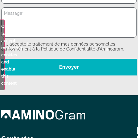
Click
to
accept
J'accepte le traitement de mes données personnelles
marketing
conformément à la Politique de Confidentialité d'Aminogram.
cookies
and
Envoyer
enable
this
content