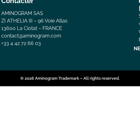
Contacter
AMINOGRAM SAS
ZI ATHELIA III – 96 Voie Atlas
13600 La Ciotat – FRANCE
contact@aminogram.com
+33 4 42 72 66 03
N
© 2026 Aminogram Trademark – All rights reserved.