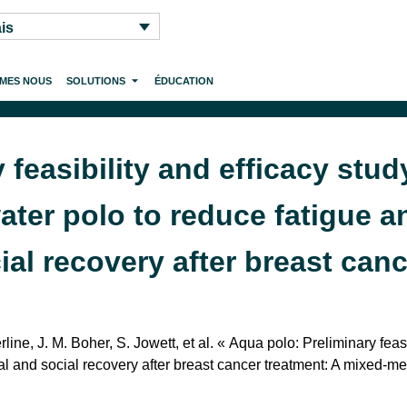
is
MMES NOUS
SOLUTIONS
ÉDUCATION
 feasibility and efficacy stu
ater polo to reduce fatigue 
al recovery after breast canc
rline, J. M. Boher, S. Jowett, et al. « Aqua polo: Preliminary fe
l and social recovery after breast cancer treatment: A mixed-m