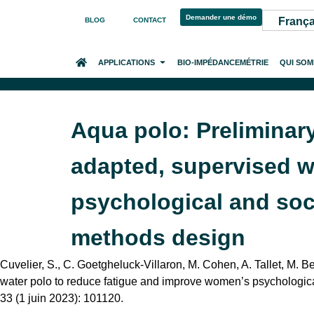
Demander une démo
França
BLOG
CONTACT
ACCUEIL
APPLICATIONS
BIO-IMPÉDANCEMÉTRIE
QUI SO
Aqua polo: Preliminary
adapted, supervised w
psychological and soci
methods design
Cuvelier, S., C. Goetgheluck-Villaron, M. Cohen, A. Tallet, M. Be
water polo to reduce fatigue and improve women’s psychologica
33 (1 juin 2023): 101120.