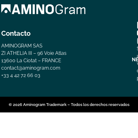
Contacto
AMINOGRAM SAS
ZI ATHELIA III – 96 Voie Atlas
N
13600 La Ciotat – FRANCE
contact@aminogram.com
+33 4 42 72 66 03
© 2026 Aminogram Trademark – Todos los derechos reservados