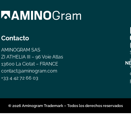
Contacto
AMINOGRAM SAS
ZI ATHELIA III – 96 Voie Atlas
N
13600 La Ciotat – FRANCE
contact@aminogram.com
+33 4 42 72 66 03
© 2026 Aminogram Trademark – Todos los derechos reservados