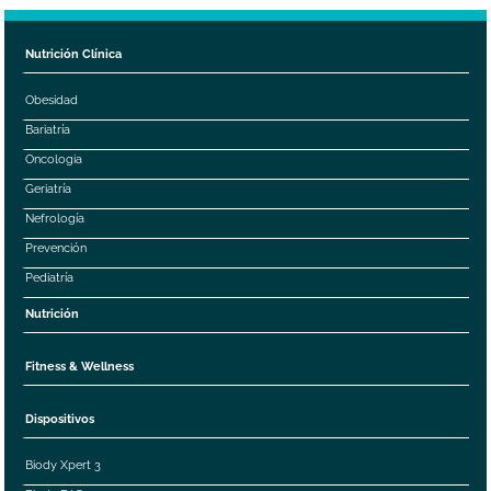
Nutrición Clínica
Obesidad
Bariatría
Oncologia
Geriatría
Nefrología
Prevención
Pediatría
Nutrición
Fitness & Wellness
Dispositivos
Biody Xpert 3