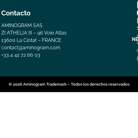
Contacto
AMINOGRAM SAS
ZI ATHELIA III – 96 Voie Atlas
N
13600 La Ciotat – FRANCE
contact@aminogram.com
+33 4 42 72 66 03
© 2026 Aminogram Trademark – Todos los derechos reservados