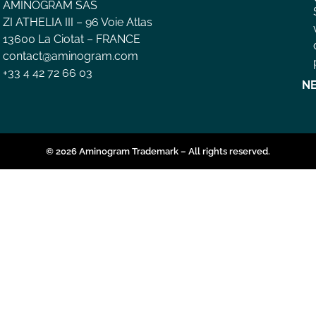
AMINOGRAM SAS
ZI ATHELIA III – 96 Voie Atlas
13600 La Ciotat – FRANCE
contact@aminogram.com
+33 4 42 72 66 03
N
© 2026 Aminogram Trademark – All rights reserved.