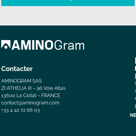
Contacter
AMINOGRAM SAS
ZI ATHELIA III – 96 Voie Atlas
13600 La Ciotat – FRANCE
contact@aminogram.com
+33 4 42 72 66 03
N