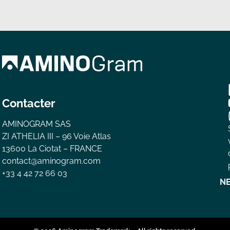
Contacter
AMINOGRAM SAS
ZI ATHELIA III – 96 Voie Atlas
13600 La Ciotat – FRANCE
contact@aminogram.com
+33 4 42 72 66 03
N