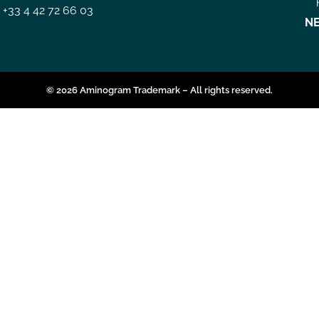
+33 4 42 72 66 03
N
© 2026 Aminogram Trademark – All rights reserved.