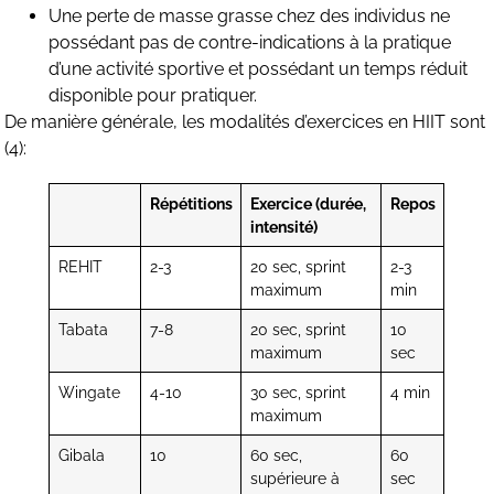
Une perte de masse grasse chez des individus ne
possédant pas de contre-indications à la pratique
d’une activité sportive et possédant un temps réduit
disponible pour pratiquer.
De manière générale, les modalités d’exercices en HIIT sont
(4):
Répétitions
Exercice (durée,
Repos
intensité)
REHIT
2-3
20 sec, sprint
2-3
maximum
min
Tabata
7-8
20 sec, sprint
10
maximum
sec
Wingate
4-10
30 sec, sprint
4 min
maximum
Gibala
10
60 sec,
60
supérieure à
sec