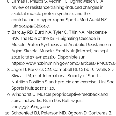
Damas F, Phillips S, Vechin FC, Ugrinowitsch C. A
review of resistance training-induced changes in
skeletal muscle protein synthesis and their
contribution to hypertrophy. Sports Med Auckl NZ.
juin 2015;45(6):801‑7.
Barclay RD, Burd NA, Tyler C, Tillin NA, Mackenzie
RW. The Role of the IGF-1 Signaling Cascade in
Muscle Protein Synthesis and Anabolic Resistance in
Aging Skeletal Muscle. Front Nutr [Internet]. 10 sept
2019 [cité 27 avr 2021];6. Disponible sur:
https://www.ncbi.nlm.nih.gov/pmc/articles/PMC674
Jäger R, Kerksick CM, Campbell BI, Cribb PJ, Wells SD,
Skwiat TM, et al. International Society of Sports
Nutrition Position Stand: protein and exercise. J Int Soc
Sports Nutr. 2017;14:20.
Windhorst U. Muscle proprioceptive feedback and
spinal networks. Brain Res Bull. 12 juill
2007;73(4‑6):155‑202.
Schoenfeld BJ, Peterson MD, Ogborn D, Contreras B,