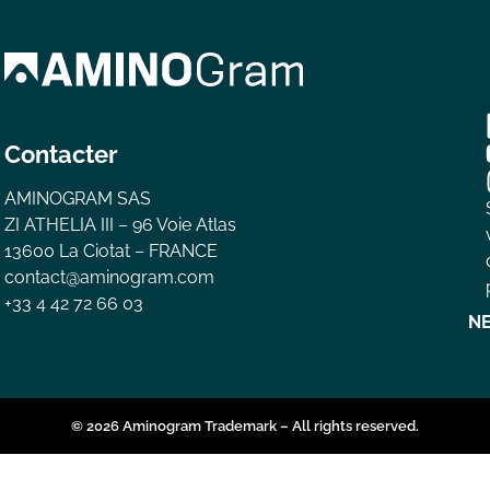
Contacter
AMINOGRAM SAS
ZI ATHELIA III – 96 Voie Atlas
13600 La Ciotat – FRANCE
contact@aminogram.com
+33 4 42 72 66 03
N
© 2026 Aminogram Trademark – All rights reserved.