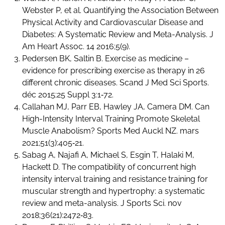
Webster P, et al. Quantifying the Association Between
Physical Activity and Cardiovascular Disease and
Diabetes: A Systematic Review and Meta-Analysis. J
Am Heart Assoc. 14 2016;5(9).
Pedersen BK, Saltin B. Exercise as medicine –
evidence for prescribing exercise as therapy in 26
different chronic diseases. Scand J Med Sci Sports.
déc 2015;25 Suppl 3:1‑72.
Callahan MJ, Parr EB, Hawley JA, Camera DM. Can
High-Intensity Interval Training Promote Skeletal
Muscle Anabolism? Sports Med Auckl NZ. mars
2021;51(3):405‑21.
Sabag A, Najafi A, Michael S, Esgin T, Halaki M,
Hackett D. The compatibility of concurrent high
intensity interval training and resistance training for
muscular strength and hypertrophy: a systematic
review and meta-analysis. J Sports Sci. nov
2018;36(21):2472‑83.