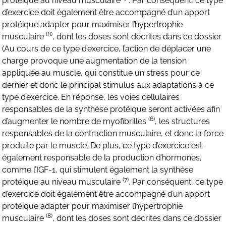
protéique au niveau musculaire
. Par conséquent, ce type
d’exercice doit également être accompagné d’un apport
protéique adapter pour maximiser l’hypertrophie
(8)
musculaire
, dont les doses sont décrites dans ce dossier
(Au cours de ce type d’exercice, l’action de déplacer une
charge provoque une augmentation de la tension
appliquée au muscle, qui constitue un stress pour ce
dernier et donc le principal stimulus aux adaptations à ce
type d’exercice. En réponse, les voies cellulaires
responsables de la synthèse protéique seront activées afin
(6)
d’augmenter le nombre de myofibrilles
, les structures
responsables de la contraction musculaire, et donc la force
produite par le muscle. De plus, ce type d’exercice est
également responsable de la production d’hormones,
comme l’IGF-1, qui stimulent également la synthèse
(7)
protéique au niveau musculaire
. Par conséquent, ce type
d’exercice doit également être accompagné d’un apport
protéique adapter pour maximiser l’hypertrophie
(8)
musculaire
, dont les doses sont décrites dans ce dossier