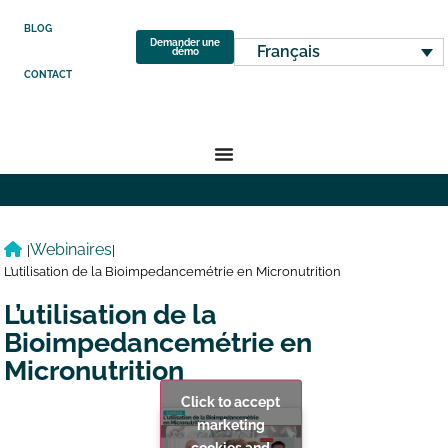
BLOG
Demander une
Français
démo
CONTACT
Webinaires
|
|
L’utilisation de la Bioimpedancemétrie en Micronutrition
L’utilisation de la
Bioimpedancemétrie en
Micronutrition
Click to accept
marketing
cookies and