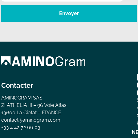
Envoyer
Contacter
AMINOGRAM SAS
ZI ATHELIA III – 96 Voie Atlas
13600 La Ciotat – FRANCE
contact@aminogram.com
+33 4 42 72 66 03
N