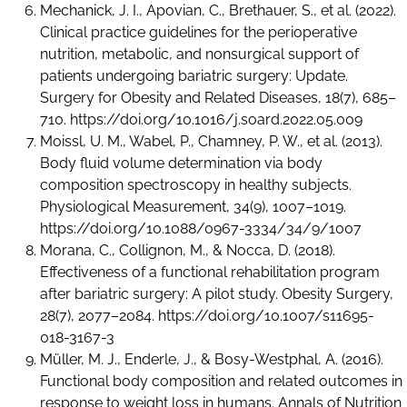
Mechanick, J. I., Apovian, C., Brethauer, S., et al. (2022).
Clinical practice guidelines for the perioperative
nutrition, metabolic, and nonsurgical support of
patients undergoing bariatric surgery: Update.
Surgery for Obesity and Related Diseases, 18(7), 685–
710. https://doi.org/10.1016/j.soard.2022.05.009
Moissl, U. M., Wabel, P., Chamney, P. W., et al. (2013).
Body fluid volume determination via body
composition spectroscopy in healthy subjects.
Physiological Measurement, 34(9), 1007–1019.
https://doi.org/10.1088/0967-3334/34/9/1007
Morana, C., Collignon, M., & Nocca, D. (2018).
Effectiveness of a functional rehabilitation program
after bariatric surgery: A pilot study. Obesity Surgery,
28(7), 2077–2084. https://doi.org/10.1007/s11695-
018-3167-3
Müller, M. J., Enderle, J., & Bosy-Westphal, A. (2016).
Functional body composition and related outcomes in
response to weight loss in humans. Annals of Nutrition