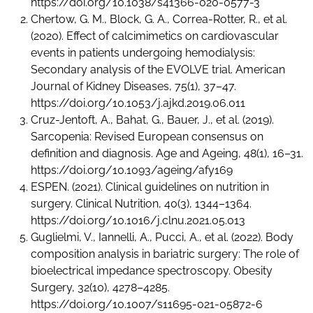
https://doi.org/10.1038/s41366-020-0577-3
Chertow, G. M., Block, G. A., Correa-Rotter, R., et al.
(2020). Effect of calcimimetics on cardiovascular
events in patients undergoing hemodialysis:
Secondary analysis of the EVOLVE trial. American
Journal of Kidney Diseases, 75(1), 37–47.
https://doi.org/10.1053/j.ajkd.2019.06.011
Cruz-Jentoft, A., Bahat, G., Bauer, J., et al. (2019).
Sarcopenia: Revised European consensus on
definition and diagnosis. Age and Ageing, 48(1), 16–31.
https://doi.org/10.1093/ageing/afy169
ESPEN. (2021). Clinical guidelines on nutrition in
surgery. Clinical Nutrition, 40(3), 1344–1364.
https://doi.org/10.1016/j.clnu.2021.05.013
Guglielmi, V., Iannelli, A., Pucci, A., et al. (2022). Body
composition analysis in bariatric surgery: The role of
bioelectrical impedance spectroscopy. Obesity
Surgery, 32(10), 4278–4285.
https://doi.org/10.1007/s11695-021-05872-6