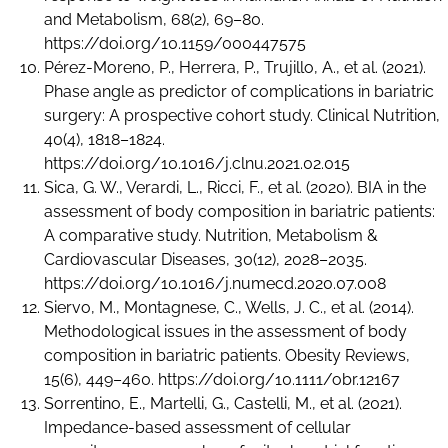
and Metabolism, 68(2), 69–80.
https://doi.org/10.1159/000447575
Pérez-Moreno, P., Herrera, P., Trujillo, A., et al. (2021).
Phase angle as predictor of complications in bariatric
surgery: A prospective cohort study. Clinical Nutrition,
40(4), 1818–1824.
https://doi.org/10.1016/j.clnu.2021.02.015
Sica, G. W., Verardi, L., Ricci, F., et al. (2020). BIA in the
assessment of body composition in bariatric patients:
A comparative study. Nutrition, Metabolism &
Cardiovascular Diseases, 30(12), 2028–2035.
https://doi.org/10.1016/j.numecd.2020.07.008
Siervo, M., Montagnese, C., Wells, J. C., et al. (2014).
Methodological issues in the assessment of body
composition in bariatric patients. Obesity Reviews,
15(6), 449–460. https://doi.org/10.1111/obr.12167
Sorrentino, E., Martelli, G., Castelli, M., et al. (2021).
Impedance-based assessment of cellular