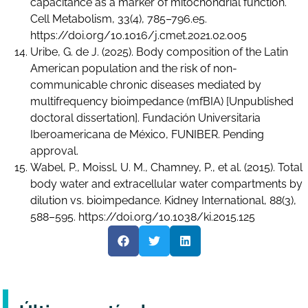
capacitance as a marker of mitochondrial function.
Cell Metabolism, 33(4), 785–796.e5.
https://doi.org/10.1016/j.cmet.2021.02.005
Uribe, G. de J. (2025). Body composition of the Latin
American population and the risk of non-
communicable chronic diseases mediated by
multifrequency bioimpedance (mfBIA) [Unpublished
doctoral dissertation]. Fundación Universitaria
Iberoamericana de México, FUNIBER. Pending
approval.
Wabel, P., Moissl, U. M., Chamney, P., et al. (2015). Total
body water and extracellular water compartments by
dilution vs. bioimpedance. Kidney International, 88(3),
588–595. https://doi.org/10.1038/ki.2015.125