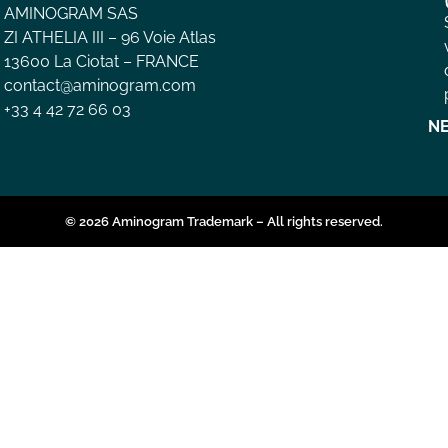
AMINOGRAM SAS
ZI ATHELIA III – 96 Voie Atlas
13600 La Ciotat – FRANCE
contact@aminogram.com
+33 4 42 72 66 03
N
© 2026 Aminogram Trademark – All rights reserved.