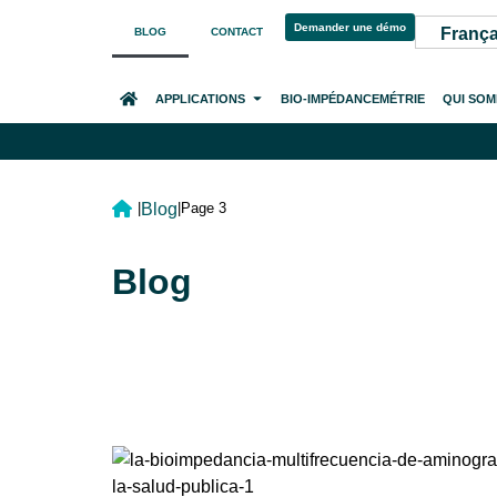
Demander une démo
França
BLOG
CONTACT
ACCUEIL
APPLICATIONS
BIO-IMPÉDANCEMÉTRIE
QUI SO
Blog
|
|
Page 3
Blog