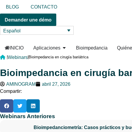
BLOG
CONTACTO
Demander une démo
Español
INICIO
Aplicaciones
Bioimpedancia
Quién
Webinars
|
|
Bioimpedancia en cirugía bariátrica
Bioimpedancia en cirugía bar
AMINOGRAM
abril 27, 2026
Compartir:
Webinars Anteriores
Bioimpedanciometría: Casos prácticos y bue