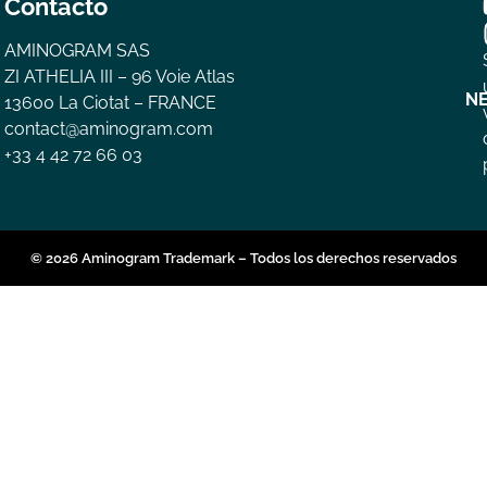
Contacto
AMINOGRAM SAS
ZI ATHELIA III – 96 Voie Atlas
N
13600 La Ciotat – FRANCE
contact@aminogram.com
+33 4 42 72 66 03
© 2026 Aminogram Trademark – Todos los derechos reservados