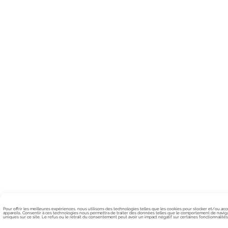
Pour offrir les meilleures expériences, nous utilisons des technologies telles que les cookies pour stocker et/ou ac
appareils. Consentir à ces technologies nous permettra de traiter des données telles que le comportement de navigat
uniques sur ce site. Le refus ou le retrait du consentement peut avoir un impact négatif sur certaines fonctionnalités 