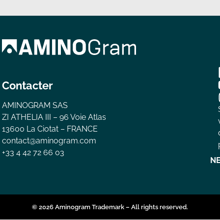
Contacter
AMINOGRAM SAS
ZI ATHELIA III – 96 Voie Atlas
13600 La Ciotat – FRANCE
contact@aminogram.com
+33 4 42 72 66 03
N
© 2026 Aminogram Trademark – All rights reserved.